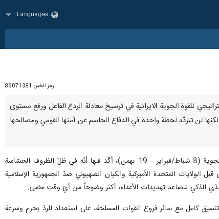
رمز الخبر:
86071381
لاستراتيجي للقوة الجوية الايرانية في ترسيخ معادلة الردع الفاعل ورفع مستوى
رب، لكنها لن تتردّد لحظة واحدة في الدفاع الحاسم عن أمنها القومي ومصالحها
ووجّه اللواء موسوي، رسالة إلى قائد القوة الجوية في الجيش الإيراني، العميد طيّار بهمن بهمرد، لمناسبة يوم القوة الجوية (8 شباط/فبراير – 19 بهمن)، أكّد فيها أنّه في ظلّ الظروف الحسّاسة
ورات الداخلية والإقليمية المعقّدة، ولا سيّما بعد «الحرب المفروضة التي استمرّت 12 يوماً» من قبل الولايات المتحدة الأميركية والكيان الصهيوني ضدّ الجمهورية الإسلامية
تصدّي الذكي لتصاعد تهديدات الأعداء، أكثر وضوحاً من أيّ وقت مضى.
تنسيق كامل مع سائر فروع القوات المسلحة، على استعداد للردّ بحزم وسرعة