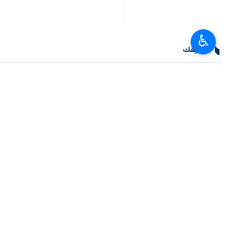
♿︎
تعليقك
أحدث الأخبار
إيران وأذربيجان تتفقان علی توسيع التعاون المشترك في مجالي الرياضة والشب