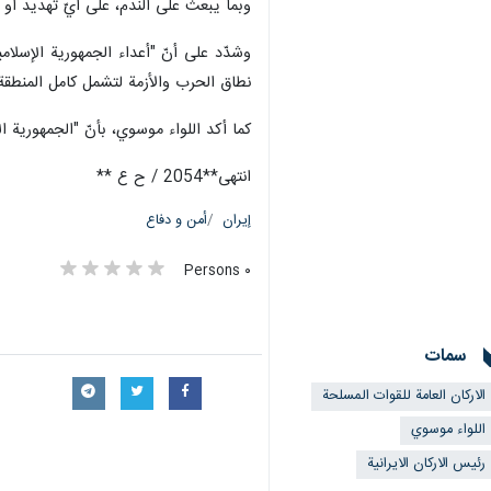
وبما يبعث على الندم، على أيّ تهديد أو
وشدّد على أنّ "أعداء الجمهورية الإسلا
نطاق الحرب والأزمة لتشمل كامل المنطقة
كما أکد اللواء موسوي، بأنّ "الجمهورية ا
انتهی**2054 / ح ع **
إيران
أمن و دفاع
٠ Persons
سمات
الاركان العامة للقوات المسلحة
اللواء موسوي
رئيس الاركان الايرانية