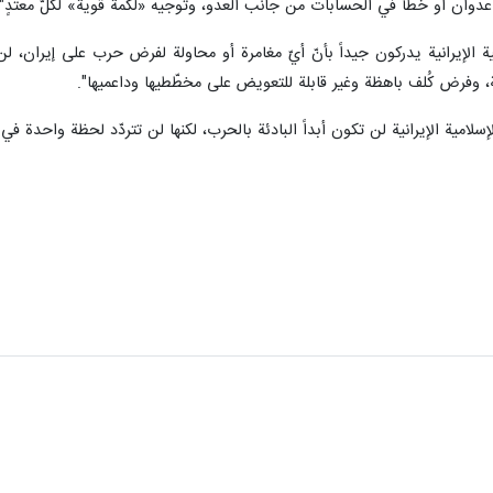
 عدوان أو خطأ في الحسابات من جانب العدو، وتوجيه «لكمة قوية» لكلّ معتدٍ".
مية الإيرانية يدركون جيداً بأنّ أيّ مغامرة أو محاولة لفرض حرب على إيران،
، وفرض كُلف باهظة وغير قابلة للتعويض على مخطّطيها وداعميها".
لإسلامية الإيرانية لن تكون أبداً البادئة بالحرب، لكنها لن تتردّد لحظة واحدة 