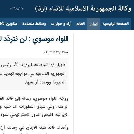
٧ آب ٢٠٢٦
الصفحة الرئيسية
إيران
العالم
آراء و حوارات
وسائط متعددة
عناوين الأخب
اللواء موسوي : لن نتردّد
٠٧‏/٠٢‏/٢٠٢٦، ٤:١٣ م
طهران/7 شباط/فبرایر/إرنا-أكّد
الجهوزية الدفاعية في مواجهة تهديدات ا
الحيوية ووحدة أراضيها.
الإيرانية، اضحى الدور الاستراتيجي للقو
وأضاف قائد هيئة الاركان في رسالته أن