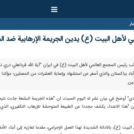
ار
ي لأهل البيت (ع) يدين الجريمة الإرهابية ضد ال
- أدان نائب رئيس المجمع العالمي لأهل البيت (ع) في ايران "آية الله قربانعلي 
اد بباكستان والذي أسفر عن استشهاد وإصابة العشرات من المصلين؛ مؤكدا بأ
ين.
آبادي" أوضح في بيان نشر له اليوم السبت، ان "هذه الجريمة البشعة جاءت نتيج
برا أن "هذا الاعتداء يكشف مجددا عن الطبيعة المتوحشة للإرهاب التكفيري، ا
يت (ع)، بالادانة الشديدة لهذا العمل الإجرامي، مقدما تعازيه إلى أبناء الأ