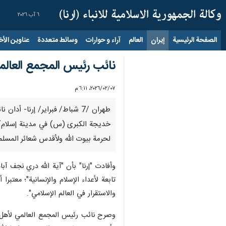
٦ آب ٢٠٢٦
الصفحة الرئيسية
إيران
العالم
آراء و حوارات
وسائط متعددة
عناوين الأخب
نائب رئيس المجمع العالم
٠٧‏/٠٢‏/٢٠٢٦، ٦:١١ م
طهران /7 شباط/ فبراير/ إرنا
خديجة الكبرى (س) في مدينة إسلام‌آب
لحرمة بيوت الله ولأقدس شعائر المسلم
وأفادت "إرنا" بأن "آية الله دري نجف‌ 
تابعة لأعداء الإسلام والإنسانية"؛ معت
والاستقرار في العالم الإسلامي".
وصرح نائب رئيس المجمع العالمي لأهل الب