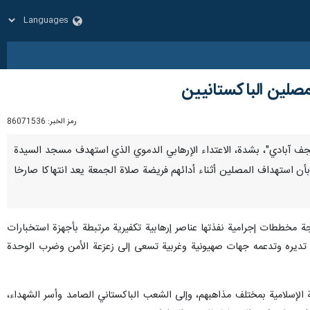
مصلين الباكستانيين
رمز الخبر:
86071536
دري نجف‌ آبادي"، بشدة، الاعتداء الإرهابي الدموي الذي استهدف مسجد السيدة
ن استهداف المصلين أثناء أدائهم فريضة صلاة الجمعة يعد انتهاكا صارخا
ة مخططات إجرامية نفذتها عناصر إرهابية تكفيرية مرتبطة بأجهزة استخبارات
لذي تديره وتدعمه جهات صهيونية وغربية تسعى إلى زعزعة الأمن وضرب الوحدة
مة الإسلامية بمختلف مذاهبهم، وإلى الشعب الباكستاني الصامد وأسر الشهداء،