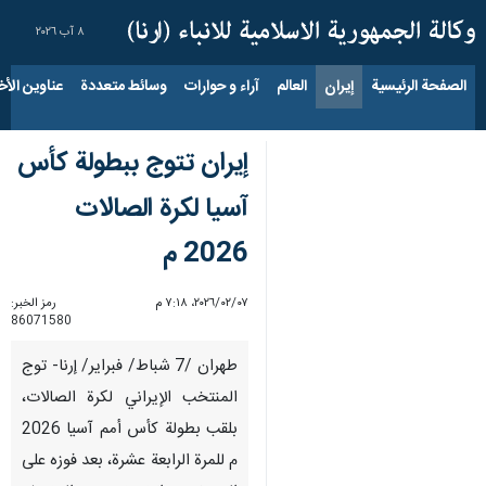
٨ آب ٢٠٢٦
الصفحة الرئيسية
إيران
العالم
آراء و حوارات
وسائط متعددة
عناوين الأخب
إيران تتوج ببطولة كأس
آسيا لكرة الصالات
2026 م
٠٧‏/٠٢‏/٢٠٢٦، ٧:١٨ م
رمز الخبر:
86071580
طهران /7 شباط/ فبراير/ إرنا- توج
المنتخب الإيراني لكرة الصالات،
بلقب بطولة كأس أمم آسيا 2026
م للمرة الرابعة عشرة، بعد فوزه على