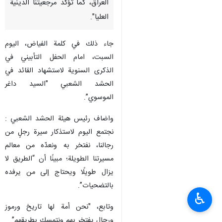
العراق، كما تؤكد مرجعيتنا الدينية
العليا".
جاء ذلك في كلمة الفياض، اليوم
السبت، امام الحفل التأبيني في
الذكرى السنوية لاستشهاد القائد في
الحشد الشعبي "السيد داغر
الموسوي”.
واضاف رئيس هيئة الحشد الشعبي :
نجتمع اليوم لاستذكار سيرة رجلٍ من
رجالنا، نفتخر به ونعدّه من معالم
مسيرتنا الطويلة؛ مبينًا أن “الطريق لا
يزال طويلًا ويحتاج إلى من يرفده
بالتضحيات”.
♿︎
وتابع، "نحن أمة لها تاريخ ورموز
ورجال يفتخر بهم ونتمسك بطريقهم”.