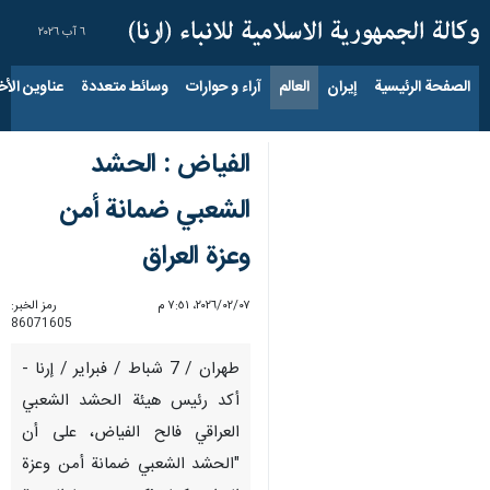
٦ آب ٢٠٢٦
الصفحة الرئيسية
إيران
العالم
آراء و حوارات
وسائط متعددة
عناوين الأخب
الفياض : الحشد
الشعبي ضمانة أمن
وعزة العراق
٠٧‏/٠٢‏/٢٠٢٦، ٧:٥١ م
رمز الخبر:
86071605
طهران / 7 شباط / فبرایر / إرنا -
أكد رئيس هيئة الحشد الشعبي
العراقي فالح الفياض، على أن
"الحشد الشعبي ضمانة أمن وعزة