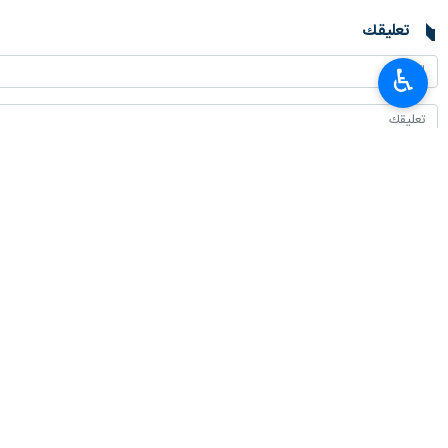
تعليقك
♿︎
أحدث الأخبار
ثلاث خطوات جديدة للاتحاد الاقتصادي الأوراسي لتعزيز التكامل الاقليمي
٢٠٢٦-٠٨-٠٧ ٢٠:٠٦
تعزيز العلاقات بين المؤسسات العلمية على جدول أعمال إيران والهند