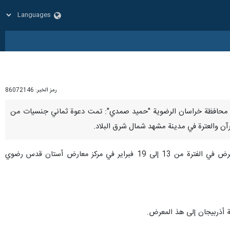
رمز الخبر:
86072146
سلامي في محافظة خراسان الرضوية "حميد صمدي": تمت دعوة ثماني جنسيات من
وقال صمدي اليوم الأحد، خلال مؤتمر صحفي لمعرض الدولي الـ19 للقرآن والعترة في مدينة مشهد: سيقام هذا المعرض في الفترة من 13 إلى 19 فبراير في مركز معارض أستان قدس رضوي
ة أذربيجان إلى هذ المعرض.