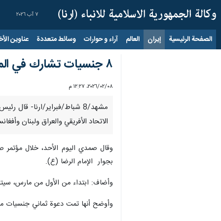
٧ آب ٢٠٢٦
الصفحة الرئيسية
إيران
العالم
آراء و حوارات
وسائط متعددة
عناوين الأخب
۸ جنسيات تشارك في المعرض الدولي للقرآن والعترة في مدينة مشهد
٠٨‏/٠٢‏/٢٠٢٦، ١٢:٢٧ م
مشهد/8 شباط/فبراير/ارنا- قال
الاتحاد الأفريقي والعراق ولبنان وأفغانستان وباكستان وا
بجوار الإمام الرضا (ع).
وأضاف: ابتداء من الأول من مارس، سيتم
وأوضح أنها تمت دعوة ثماني جنسيات من ا