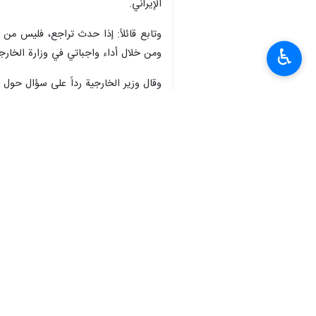
الإيراني.
وتابع قائلاً: إذا حدث تراجع، فليس من 
♿︎
ومن خلال أداء واجباتي في وزارة الخارجية
وقال وزير الخارجية رداً على سؤال حول 
الإجابة عليه.
وتابع قائلاً: فيما يتعلق بالقضية النو
النهاية توصلنا إلى اتفاق يُعرف باسم خطة
وتابع قائلاً: هذا العام ورغم كل الم
مفاوضات مباشرة؟ ما هو سبب العداء الأ
لهم وأن يمارسوا أي ضغط يريدونه لإجبار
وأضاف عراقجي: سياسة الضغط الأقصى والع
الحقائق بعناية. فرغم كل هذه الإجراءا
المفاوضات.