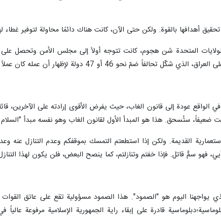
يق أهدافها بالقوة. ولكن حتى الآن، كانت هناك دائمًا محاولة لتوفير غطاء لها م
ولايات المتحدة شن هجوم، كانت تتوجه أولاً إلى مجلس الأمن وتحصل على قرار، 
ر أن عمله كان عملاً دولياً مشروعاً. لكن الرئيس الأمريكي الجديد تجاهل كل هذا بل ويسخر منه.
في الواقع عودة إلى قانون الغاب، حيث يفرض الأقوى إرادته على الآخرين، قائل
 ضعيفاً، ستُسحق. هذا هو المبدأ الأول لقانون الغاب وهو نفسه مبدأ "السلام 
الاستعمارية القديمة. ولكن إذا استطعتم التمسك بموقفكم وعدم التنازل عنه 
 فهو سمٌّ قاتل. فإذا خفتم وتنازلتم، كما ينصح البعض، فلن يكون لهذا التنازل 
 الذي يواجهنا اليوم هو "الصمود". هذا الصمود مسؤولية تقع على عاتق الق
وماسية؛دبلوماسية قادرة على إبقاء راية الجمهورية الإسلامية مرفوعة عاليا