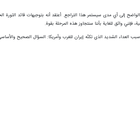
الواضح إلى أي مدى سيستمر هذا التراجع. أعتقد أنه بتوجيهات قائد الثورة ال
، فإنني واثق للغاية بأننا سنتجاوز هذه المرحلة بقوة.
سبب العداء الشديد الذي تكنّه إيران للغرب وأمريكا: السؤال الصحيح والأسا
وية، ما الذي كان ينبغي علينا فعله في مجال الدبلوماسية ولم نفعله؟ لقد أجري
 العمل الشاملة المشتركة. احتفل العالم أجمع وبدأنا بتنفيذ الاتفاق، لكن الول
شاكل التي طرأت، دخلنا في مفاوضات. وفي خضم هذه المفاوضات، هاجمونا. هل 
مريكي الشديد؟ الجواب هو نفسه الذي شرحته في خطابي: أمريكا لا تتسامح م
 تلك الدولة على التراجع عن موقفها.
قوبات المتعددة والمتتالية والحروب المختلفة، ومؤخراً النقاش حول عمليات ا
ت، لم تُحقق أي نتائج، بل فشلت جميعها. وفي النهاية، أُجبروا على العودة 