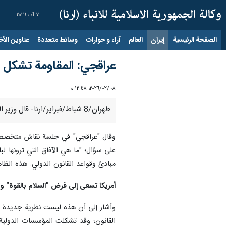
٧ آب ٢٠٢٦
الصفحة الرئيسية
إيران
العالم
آراء و حوارات
وسائط متعددة
عناوين الأخب
عراقجي: المقاومة تشكل اح
٠٨‏/٠٢‏/٢٠٢٦، ١٢:٤٨ م
طهران/8 شباط/فبراير/ارنا- قال وزير الخارجية الإيراني "عباس عراقجي":إن اكتساب القوة ضرورة ملحة بالنسبة لنا و احد ركائز القوة المقاومة و الصمود أمام الضغوط.
وقال "عراقجي" في جلسة نقاش متخصصة في 
على سؤال؛ "ما هي الآفاق التي ترونها لب
مبادئ وقواعد القانون الدولي. هذه الظاه
أمريكا تسعى إلى فرض "السلام بالقوة" ولي
وأشار إلى أن هذه ليست نظرية جديدة وأنه
القانون؛ وقد تشكلت المؤسسات الدولية و