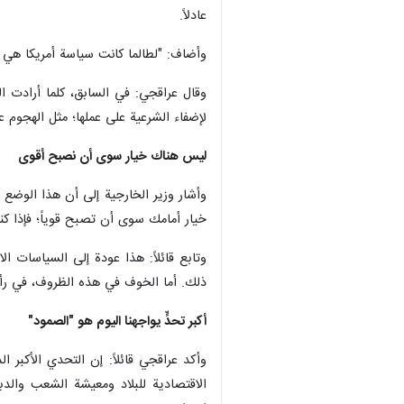
عادلاً.
وأضاف: "لطالما كانت سياسة أمريكا هي تحق
وقال عراقجي: في السابق، كلما أرادت ال
لإضفاء الشرعية على عملها؛ مثل الهجوم على العراق، الذي شكّل تحالفاً ضمّ نحو 46 أو 47 دولة لإظها
ليس هناك خيار سوى أن نصبح أقوى
وأشار وزير الخارجية إلى أن هذا الوضع 
خيار أمامك سوى أن تصبح قوياً؛ فإذا كنت
وتابع قائلاً: هذا عودة إلى السياسات 
ذلك. أما الخوف في هذه الظروف، في رأيي،
أكبر تحدٍّ يواجهنا اليوم هو "الصمود"
وأكد عراقجي قائلاً: إن التحدي الأكبر
الاقتصادية للبلاد ومعيشة الشعب والدبل