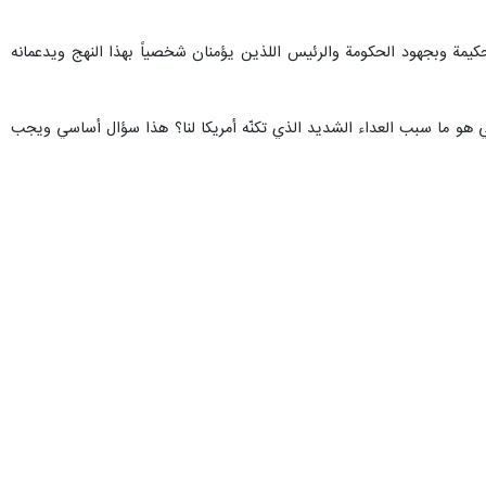
حكيمة وبجهود الحكومة والرئيس اللذين يؤمنان شخصياً بهذا النهج ويدعمانه
سي هو ما سبب العداء الشديد الذي تكنّه أمريكا لنا؟ هذا سؤال أساسي ويجب
نا معهم مفاوضات مباشرة لمدة عامين ونصف. كل هذا الحوار والجهد بُذل، وفي
ايات المتحدة انسحبت منه. هل كان هذا خطأنا؟
كان هذا خطأنا؟ أم خطأ المفاوضات غير المباشرة، وكان ينبغي لنا إجراء
ع دولة تقف في وجهها وتدافع عن حقوقها. إنهم يريدون أن يفعلوا ما يحلو
نقلابية شبه كاملة موجهة بالكامل من الخارج. في رأيي، يجب النظر إلى هذه
إلى طاولة المفاوضات وبالطبع، لا يزال من غير الواضح إلى أين ستؤول هذه