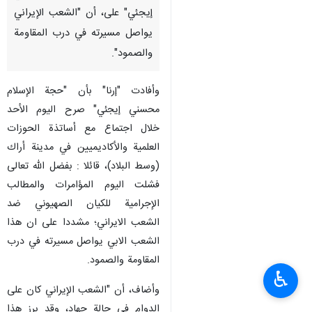
إيجئي" على، أن "الشعب الإيراني
يواصل مسيرته في درب المقاومة
والصمود".
وأفادت "إرنا" بأن "حجة الإسلام
محسني إيجئي" صرح اليوم الأحد
خلال اجتماع مع أساتذة الحوزات
العلمية والأكاديميين في مدينة أراك
(وسط البلاد)، قائلا : بفضل الله تعالى
فشلت اليوم المؤامرات والمطالب
الإجرامية للكيان الصهيوني ضد
الشعب الايراني؛ مشددا على ان هذا
الشعب الابي يواصل مسيرته في درب
المقاومة والصمود.
♿︎
وأضاف، أن "الشعب الإيراني كان على
الدوام في حالة جهاد، وقد برز هذا