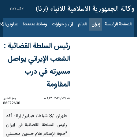
٧ آب ٢٠٢٦
الصفحة الرئيسية
إيران
العالم
آراء و حوارات
وسائط متعددة
عناوين الأخب
رئيس السلطة القضائية :
الشعب الإيراني يواصل
مسيرته في درب
المقاومة
٠٨‏/٠٢‏/٢٠٢٦، ٦:٢٣ م
رمز الخبر:
86072630
طهران /8 شباط/ فبراير/ إرنا- أكد
رئيس السلطة القضائية في إيران
"حجة الإسلام غلام حسين محسني