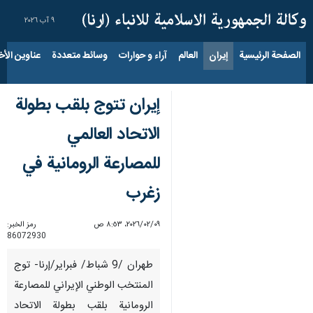
٩ آب ٢٠٢٦
الصفحة الرئيسية
إيران
العالم
آراء و حوارات
وسائط متعددة
عناوين الأخب
إيران تتوج بلقب بطولة
الاتحاد العالمي
للمصارعة الرومانية في
زغرب
٠٩‏/٠٢‏/٢٠٢٦، ٨:٥٣ ص
رمز الخبر:
86072930
طهران /9 شباط/ فبراير/إرنا- توج
المنتخب الوطني الإيراني للمصارعة
الرومانية بلقب بطولة الاتحاد