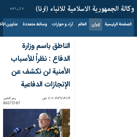
٧ آب ٢٠٢٦
الصفحة الرئيسية
إيران
العالم
آراء و حوارات
وسائط متعددة
عناوين الأخب
الناطق باسم وزارة
الدفاع : نظراً للأسباب
الأمنية لن نكشف عن
الإنجازات الدفاعية
٠٩‏/٠٢‏/٢٠٢٦، ١١:١١ ص
رمز الخبر:
86073187