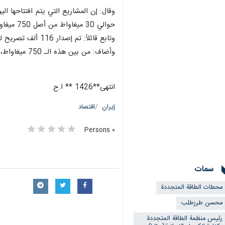
حوالي 30 ميغاواط من أصل 750 ميغاواط.
وتابع قائلاً: تم إصدار 116 ألف تصريح للمتقدمين.
وأضاف: من بين هذه الـ 750 ميغاواط، تم استثمار 394 ميغاواط من قبل القطاع الخاص واستثمر صندوق التنمية الوطني 356 ميغاواط.
انتهی**1426 ** ا.ح
إيران
اقتصاد
٠ Persons
سمات
محطات الطاقة المتجددة
محسن طرزطلب
رئيس منظمة الطاقة المتجددة