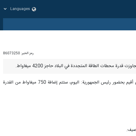
رمز الخبر:
86073250
وأفادت "إرنا"بأن "طرزطلب" أضاف الیوم الاثنين في حفل تدشين محطات الطاقة المتجددة بقدرة 750 ميغاواط، والذي أقيم بحضور رئيس الجمهورية: اليوم، ستتم إضافة 750 ميغاواط من القدرة