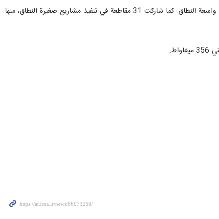
وقال: إن المشاريع التي يتم افتتاحها اليوم تقع في 148 موقع في البلاد، وتشارك 24 محافظة في تنفيذ هذه المشاريع واسعة النطاق. كما شاركت 31 مقاطعة في تنفيذ مشاريع صغيرة النطاق، منها