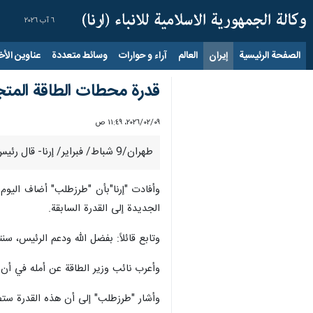
٦ آب ٢٠٢٦
الصفحة الرئيسية
إيران
العالم
آراء و حوارات
وسائط متعددة
عناوين الأخب
قدرة محطات الطاقة المتجددة تجا
٠٩‏/٠٢‏/٢٠٢٦، ١١:٤٩ ص
طهران/9 شباط/ فبراير/ إرنا- قال رئيس منظمة الطاقة المتجددة وكفاءة الكهرباء الإيرانية(ساتبا) "محسن طرزطلب": تجاوزت قدرة محطات الطاقة المتجددة في البلاد حاجز 4200 ميغاواط.
الجديدة إلى القدرة السابقة.
وتابع قائلاً: بفضل الله ودعم الرئيس، سنتجاوز اليو
وأعرب نائب وزير الطاقة عن أمله في أن تصل هذه القدرة إلى 200
وأشار "طرزطلب" إلى أن هذه القدرة ستصل إلى 7600 ميغاواط بحلول أوائل الصيف و11000 ميغاواط 