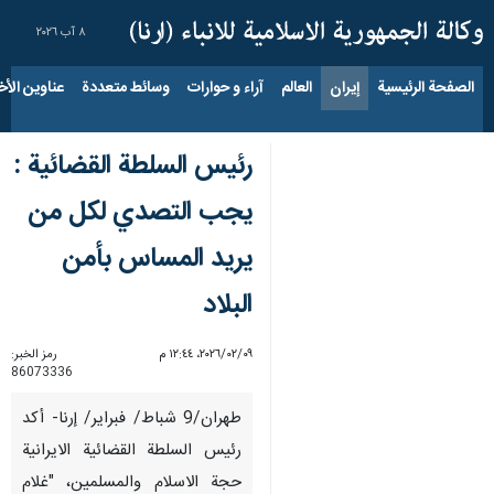
٨ آب ٢٠٢٦
الصفحة الرئيسية
إيران
العالم
آراء و حوارات
وسائط متعددة
عناوين الأخب
رئيس السلطة القضائية :
يجب التصدي لكل من
يريد المساس بأمن
البلاد
٠٩‏/٠٢‏/٢٠٢٦، ١٢:٤٤ م
رمز الخبر:
86073336
طهران/9 شباط/ فبراير/ إرنا- أکد
رئيس السلطة القضائية الايرانية
حجة الاسلام والمسلمين، "غلام