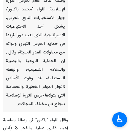
وصف القائد العام لحرس الثورة
الإسلامية، اللواء "محمد باكبور"،
جهاز الاستخبارات التابع للحرس،
يشكل أحد الاحتياطيات
الاستراتيجية الذي لعب دورا فریدا
في حماية الحرس الثوري وقواته
من محاولات العدو الخبيثة، وقال :
إن الحمایة الروحیة والبصيرة
والسلامة التنظيمية، واليقظة
المستدامة، قد وفرت الأساس
لانجاز المهام الخطيرة والحساسة
التي يتولاها حرس الثورة الإسلامیة
بنجاح في مختلف المجالات.
♿︎
وقال اللواء "باكبور" في رسالة بمناسبة
إحیاء ذکری عملية والفجر 8 (ابان