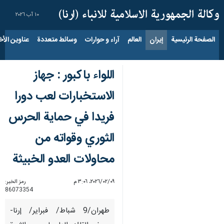
١٠ آب ٢٠٢٦
الصفحة الرئيسية
إيران
العالم
آراء و حوارات
وسائط متعددة
عناوين الأخب
اللواء باكبور : جهاز
الاستخبارات لعب دورا
فریدا في حماية الحرس
الثوري وقواته من
محاولات العدو الخبيثة
٠٩‏/٠٢‏/٢٠٢٦، ٣:٠٦ م
رمز الخبر:
86073354
طهران/9 شباط/ فبراير/ إرنا-