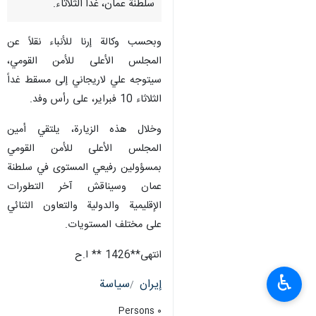
سلطنة عمان، غداً الثلاثاء.
وبحسب وكالة إرنا للأنباء نقلاً عن
المجلس الأعلى للأمن القومي،
سيتوجه علي لاريجاني إلى مسقط غداً
الثلاثاء 10 فبراير، على رأس وفد.
وخلال هذه الزيارة، يلتقي أمين
المجلس الأعلى للأمن القومي
بمسؤولين رفيعي المستوى في سلطنة
عمان وسيناقش آخر التطورات
الإقليمية والدولية والتعاون الثنائي
على مختلف المستويات.
انتهی**1426 ** ا.ح
♿︎
إيران
سياسة
٠ Persons