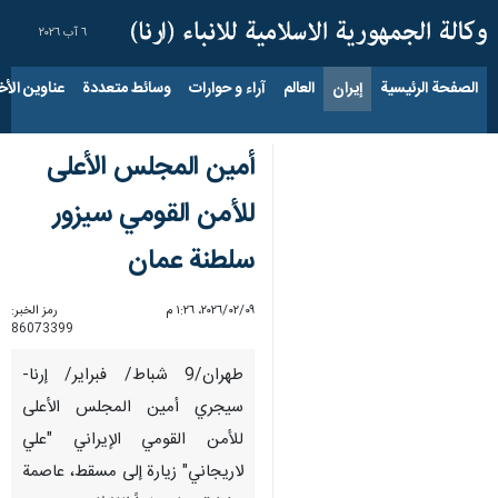
٦ آب ٢٠٢٦
الصفحة الرئيسية
إيران
العالم
آراء و حوارات
وسائط متعددة
عناوين الأخب
أمين المجلس الأعلى
للأمن القومي سیزور
سلطنة عمان
٠٩‏/٠٢‏/٢٠٢٦، ١:٢٦ م
رمز الخبر:
86073399
طهران/9 شباط/ فبراير/ إرنا-
سیجري أمين المجلس الأعلى
للأمن القومي الإيراني "علي
لاريجاني" زيارة إلى مسقط، عاصمة