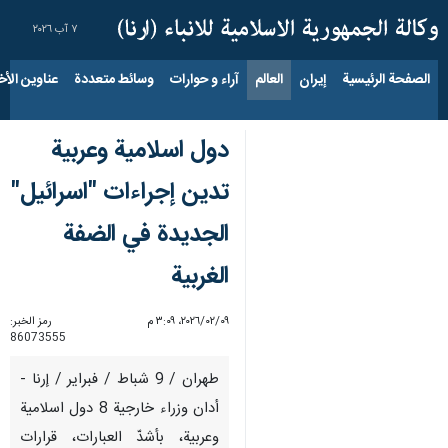
٧ آب ٢٠٢٦
الصفحة الرئيسية
إيران
العالم
آراء و حوارات
وسائط متعددة
عناوين الأخب
دول اسلامية وعربية
تدين إجراءات "اسرائيل"
الجديدة في الضفة
الغربية
٠٩‏/٠٢‏/٢٠٢٦، ٣:٠٩ م
رمز الخبر:
86073555
طهران / 9 شباط / فبراير / إرنا -
أدان وزراء خارجية 8 دول اسلامية
وعربية، بأشدّ العبارات، قرارات