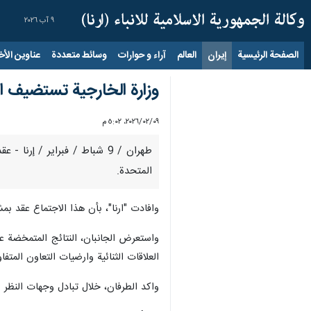
٩ آب ٢٠٢٦
الصفحة الرئيسية
إيران
العالم
آراء و حوارات
وسائط متعددة
عناوين الأخب
وزارة الخارجية تستضيف الج
٠٩‏/٠٢‏/٢٠٢٦، ٥:٠٢ م
طهران / 9 شباط / فبراير / إ
المتحدة.
وافادت "ارنا"، بأن هذا الاجتماع عقد بمش
واستعرض الجانبان، النتائج المتمخضة عن
العلاقات الثنائية وارضيات التعاون المتفا
واكد الطرفان، خلال تبادل وجهات النظر بش