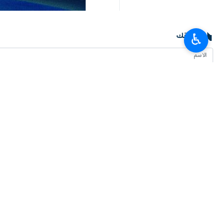
تعليقك
♿︎
أحدث الأخبار
الرئيس بزشكيان يلتقي قائد الثورة الإسلامية
٢٠٢٦-٠٨-٠٩ ١٤:٣٤