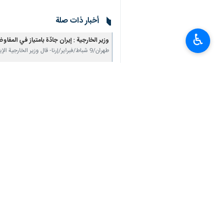
أخبار ذات صلة
♿︎
وزير الخارجية : إيران جادّة بامتياز في المفاوض
طهران/9 شباط/فبرایر/إرنا- قال وزير الخارجية الإيراني عباس عراقجي : إنّ طهران تتعامل بجدّية…
عراقجي يهنئ المنتخب الوطني لكرة القدم الخم
طهران / 8 شباط / فبراير / إرنا - هنأ وزير الخارجية سيد عباس عراقجي، المنتخب الوطني لكرة القدم…
مسؤول : البرلمان يستعرض غداً مسار المفاوضا
طهران/8 شباط/فبرایر/إرنا-أعلن نائب رئيس لجنة الأمن القومي والسياسة الخارجية في مجلس الشورى…
على هامش انعقاد المؤتمر الوطني الأول للسياسة ا
عراقجي: ثمة فرق جوهري بين هذه الجولة من المف
طهران/8 شباط/فبراير/ارنا-أشار وزير الخارجية "عباس عراقجي" الى أن الجمهورية الإسلامية الإيرانية…