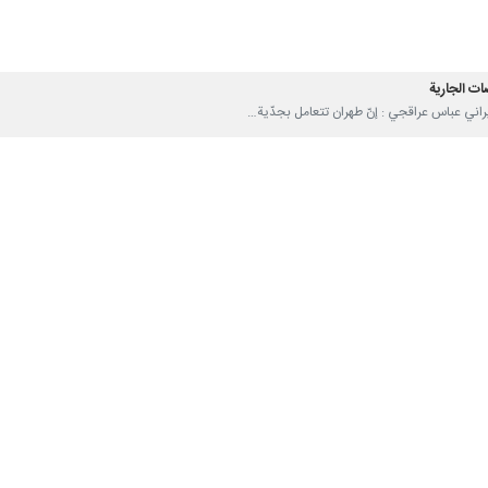
ات الجارية
اسية بإحراز بطولة اسيا
ت بين إيران والولايات المتحدة
لخارجية وتاريخ العلاقات الخارجية؛
اوضات مع امريكا والجولات السابقة لحرب الـ12 يوما