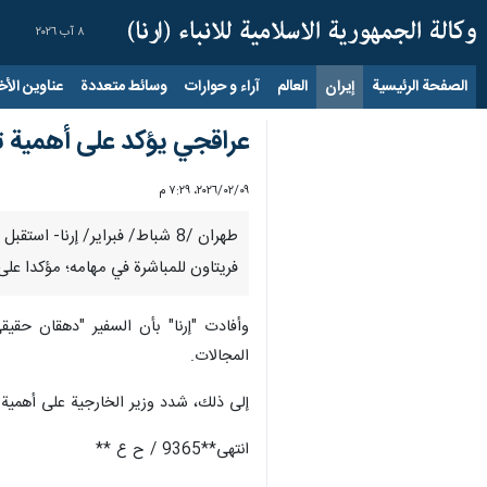
٨ آب ٢٠٢٦
الصفحة الرئيسية
إيران
العالم
آراء و حوارات
وسائط متعددة
عناوين الأخب
عراقجي يؤكد على أهمية تعز
٠٩‏/٠٢‏/٢٠٢٦، ٧:٢٩ م
طهران /8 شباط/ فبراير/ إرنا-
فريتاون للمباشرة في مهامه؛ مؤكدا على 
وأفادت "إرنا" بأن السفير "دهقان حقيق
المجالات.
إلى ذلك، شدد وزير الخارجية على أهمية عل
انتهى**9365 / ح ع **