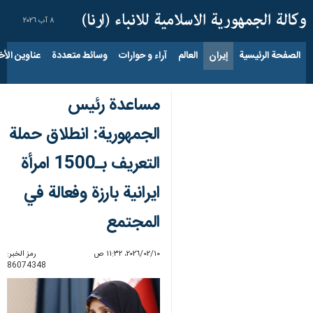
٨ آب ٢٠٢٦
الصفحة الرئيسية
إيران
العالم
آراء و حوارات
وسائط متعددة
عناوين الأخب
مساعدة رئيس
الجمهورية: انطلاق حملة
التعريف بـ1500 امرأة
ايرانية بارزة وفعالة في
المجتمع
١٠‏/٠٢‏/٢٠٢٦، ١١:٣٢ ص
رمز الخبر:
86074348