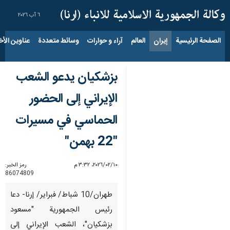
٦ آب ٢٠٢٦
الصفحة الرئيسية
إيران
العالم
آراء و حوارات
وسائط متعددة
عناوين الأخب
بزشكيان يدعو الشعب
الإيراني إلى الحضور
الحماسي في مسيرات
"22 بهمن"
١٠‏/٠٢‏/٢٠٢٦، ٣:٣٢ م
رمز الخبر:
86074809
طهران/10 شباط/ فبراير/ إرنا- دعا
رئيس الجمهورية "مسعود
بزشكيان"، الشعب الإيراني إلى