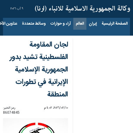
٩ آب ٢٠٢٦
الصفحة الرئيسية
إيران
العالم
آراء و حوارات
وسائط متعددة
عناوين الأخب
لجان المقاومة
الفلسطينية تشيد بدور
الجمهورية الإسلامية
الإيرانية في تطورات
المنطقة
١٠‏/٠٢‏/٢٠٢٦، ٤:٠٢ م
رمز الخبر:
86074845