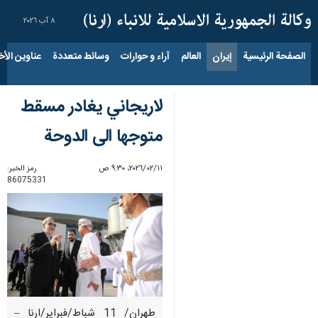
٨ آب ٢٠٢٦
الصفحة الرئيسية
إيران
العالم
آراء و حوارات
وسائط متعددة
عناوين الأخب
لاريجاني يغادر مسقط
متوجها الى الدوحة
١١‏/٠٢‏/٢٠٢٦، ٩:٣٠ ص
رمز الخبر:
86075331
طهران/ 11 شباط/فبراير/ارنا –