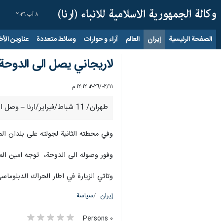
٨ آب ٢٠٢٦
الصفحة الرئيسية
إيران
العالم
آراء و حوارات
وسائط متعددة
عناوين الأخب
لاريجاني يصل الى الدوحة
١١‏/٠٢‏/٢٠٢٦، ١٢:١٢ م
طهران/ 11 شباط/فبراير/ارنا – وصل امين المجلس الاعلى للامن القومي علي لاريجاني اليوم الاربعاء الى العاصمة القطرية الدوحة وهو قادم من مسقط.
وفي محطته الثانية لجولته على بلدان الم
وفور وصوله الى الدوحة، توجه امين المج
وتاتي الزيارة في اطار الحراك الدبلوماسي 
إيران
سياسة
٠ Persons