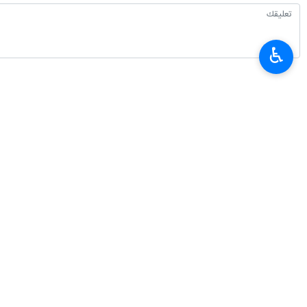
♿︎
أحدث الأخبار
مسؤول: إيران تستضيف بطولتي كرة القدم وكرة الصالات المدرسية الآسيويتين
٢٠٢٦-٠٨-٠٨ ١٤:٣٥
إيران تقدم مقترحاتها في مجال التعليم والتدريب التقني والمهني في اجتماع ل
٢٠٢٦-٠٨-٠٨ ١٤:١١
ولايتي: على القوات الأجنبية مغادرة المنطقة
٢٠٢٦-٠٨-٠٨ ١٣:٤٣