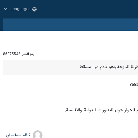
رمز الخبر:
86075542
يين.
م الحوار حول التطورات الدولية والاقليمية.
کاظم شماعییان