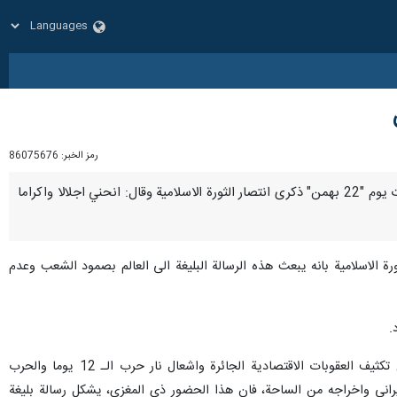
رمز الخبر:
86075676