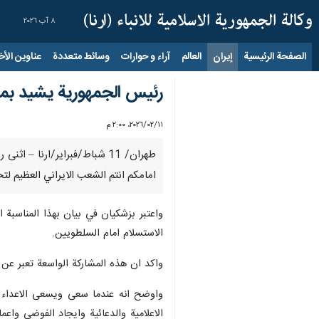
٨ آب ٢٠٢٦
الصفحة الرئيسية
إيران
العالم
آراء و حوارات
وسائط متعددة
عناوين الأخب
رئيس الجمهورية يشيد بمشار
١١‏/٠٢‏/٢٠٢٦، ٢:٠٠ م