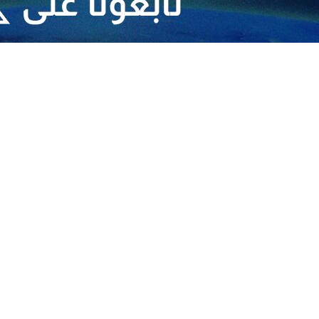
حليكم بهذا الوعي واليقظة، وساكون عند عهدي معكم حتى النهاية.
واعتبر بزشكيان في بيان ب
شاهد بارزة للتضامن والانتماء الوطني والشعور بالمسؤولية تجاه مستقبل البلاد
عمال العنف في البلاد واخيرا التحشيد العسكري في المنطقة، لتيئيس الشعب ال
لطويين.
حيي ذكرى جميع شهداء الثورة الاسلامية الابرار ويعرب عن تقديره وشكره 