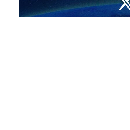
طهران/ 11 شباط/فبراير/ارنا – اثنى رئيس الجمهورية مسعود بزشكيان على المشاركة الجماهيرة الواسعة في مسيرات يوم "22 بهمن" ذكرى انتصار الثورة الاسلامية وقال: انحني اجلالا واكراما
هذا المناسبة ان الحضور الجماهيري الواسع في مسيرات الذكرى السنوية الـ 47 لانتصار الثورة الاسلامية بانه يبعث هذه الرسالة البليغة الى العالم بصمود الشعب وعدم
.
واوضح انه عندما سعى ويسعى الاعداء والضامرون السوء للبلاد طيلة السنة الاخيرة بوسائل وادوات مختلفة من مثل تكثيف العقوبات الاقتصادية الجائرة واشعال نار حرب الـ 12 يوما والحرب
ايراني واخراجه من الساحة، فان هذا الحضور ذي المغزى، يشكل رسالة بليغة
لجميع ابناء الشعب الذين شاركوا كالسنوات الماضية في صفوف متراصة في