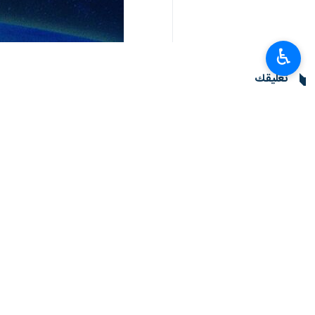
♿︎
امامكم انتم الشعب الايراني العظيم لت
الاستسلام امام السلطويين.
واكد ان هذه المشاركة الواسعة تعبر عن م
الاعلامية والدعائية وايجاد الفوضى وا
بصمود الشعب وعدم استسلامه امام الس
وخلص الرئيس بزشكيان الى القول انه ي
مسيرات 22 بهمن، سائلا الباري عز وجل بالعزة والاقتدار المتزايدين لايران العظيمة.
إيران
سياسة