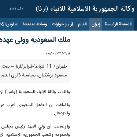
٧ آب ٢٠٢٦
الصفحة الرئيسية
إيران
العالم
آراء و حوارات
وسائط متعددة
عناوين الأخب
ملك السعودية وولي عهده يه
١١‏/٠٢‏/٢٠٢٦، ٥:١٠ م
طهران/ 11 شباط/فبراير/ارن
مسعود بزشكيان، بمناسبة ذكرى انتصار ا
وافادت وكالة الانباء السعودية (واس) ا
واضافت ان العاهل السعودي اعرب عن أص
والازدهار.
واوضحت ان ولي العهد رئيس مجلس الوزر
ولحكومة وشعب الجمهورية الإسلامية الإيرا