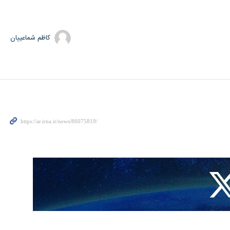
کاظم شماعییان