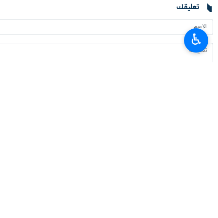
تعليقك
♿︎
أحدث الأخبار
العميد معروفي: لا يمكن للدبلوماسية أن تنجح من دون دعم شعبي
٢٠٢٦-٠٨-٠٧ ٠٩:٢٠
سفير طهران لدى برلين: معارضة إيران للأسلحة النووية عقيدة دينية وليست تكتيكًا
٢٠٢٦-٠٨-٠٧ ٠٤:٠٠