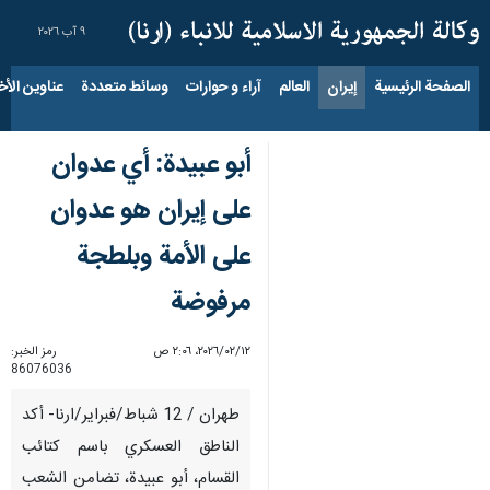
٩ آب ٢٠٢٦
الصفحة الرئيسية
إيران
العالم
آراء و حوارات
وسائط متعددة
عناوين الأخب
أبو عبيدة: أي عدوان
على إيران هو عدوان
على الأمة وبلطجة
مرفوضة
١٢‏/٠٢‏/٢٠٢٦، ٢:٠٦ ص
رمز الخبر:
86076036
طهران / 12 شباط/فبراير/ارنا- أكد
الناطق العسكري باسم كتائب
القسام، أبو عبيدة، تضامن الشعب