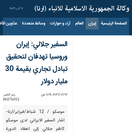
٧ آب ٢٠٢٦
الصفحة الرئيسية
إيران
العالم
آراء و حوارات
وسائط متعددة
عناوين الأخب
السفير جلالي: إيران
وروسيا تهدفان لتحقيق
تبادل تجاري بقيمة 30
مليار دولار
١٢‏/٠٢‏/٢٠٢٦، ٤:٢٤ ص
رمز الخبر:
86076052