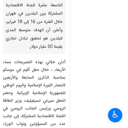
موسكو / 12 شباط/فبراير/ارنا-
اشار السفير الايراني لدى موسكو
كاظم جلالي إلى انعقاد الدورة
التاسعة عشرة للجنة الاقتصادية
المشتركة بين البلدين في طهران
خلال الفترة من 16 إلى 18 فبراير،
وأعلن أن الهدف متوسط ​​المدى
للبلدين هو تحقيق تبادل تجاري
بقيمة 30 مليار دولار.
أدلى جلالي بهذه التصريحات مساء
الأربعاء ، خلال حفل أقيم في موسكو
♿︎
بمناسبة الذكرى السابعة والأربعين
لانتصار الثورة الإسلامية واليوم الوطني