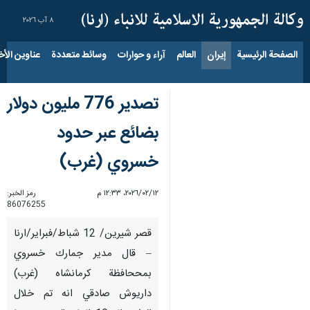
٨ آب ٢٠٢٦
الصفحة الرئيسية
إيران
العالم
آراء و حوارات
وسائط متعددة
عناوين الأخب
تصدير 776 مليون دولار
بضائع عبر حدود
خسروي (غرب)
١٢‏/٠٢‏/٢٠٢٦، ١٢:٣٣ م
رمز الخبر:
86076255
قصر شيرين/ 12 شباط/فبراير/ارنا
– قال مدير جمارك خسروي
بمححافظة كرمانشاه (غرب)
داريوش صادقي انه تم خلال