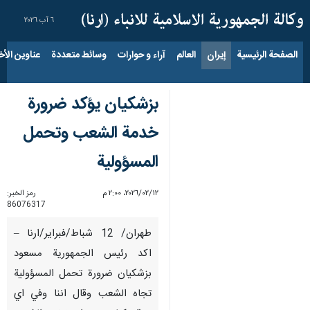
٦ آب ٢٠٢٦
الصفحة الرئيسية
إيران
العالم
آراء و حوارات
وسائط متعددة
عناوين الأخب
بزشكيان يؤكد ضرورة
خدمة الشعب وتحمل
المسؤولية
١٢‏/٠٢‏/٢٠٢٦، ٢:٠٠ م
رمز الخبر:
86076317
طهران/ 12 شباط/فبراير/ارنا –
اكد رئيس الجمهورية مسعود
بزشكيان ضرورة تحمل المسؤولية
تجاه الشعب وقال اننا وفي اي