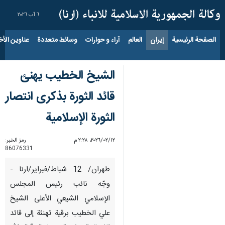
٦ آب ٢٠٢٦
الصفحة الرئيسية
إيران
العالم
آراء و حوارات
وسائط متعددة
عناوين الأخب
الشيخ الخطيب يهنئ
قائد الثورة بذكرى انتصار
الثورة الإسلامية
١٢‏/٠٢‏/٢٠٢٦، ٢:٢٨ م
رمز الخبر:
86076331
طهران/ 12 شباط/فبراير/ارنا -
وجّه نائب رئيس المجلس
الإسلامي الشيعي الأعلى الشيخ
علي الخطيب برقية تهنئة إلى قائد