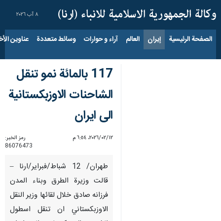
٨ آب ٢٠٢٦
الصفحة الرئيسية
إيران
العالم
آراء و حوارات
وسائط متعددة
عناوين الأخب
117 بالمائة نمو تنقل
الشاحنات الاوزبكستانية
الى ايران
١٢‏/٠٢‏/٢٠٢٦، ٦:٥٤ م
رمز الخبر:
86076473
طهران/ 12 شباط/فبراير/ارنا –
قالت وزيرة الطرق وبناء المدن
فرزانه صادق خلال لقائها وزير النقل
الاوزبكستاني ان تنقل اسطول