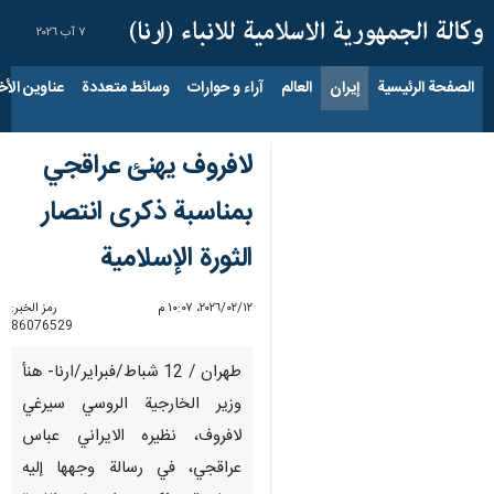
٧ آب ٢٠٢٦
الصفحة الرئيسية
إيران
العالم
آراء و حوارات
وسائط متعددة
عناوين الأخب
لافروف يهنئ عراقجي
بمناسبة ذكرى انتصار
الثورة الإسلامية
١٢‏/٠٢‏/٢٠٢٦، ١٠:٠٧ م
رمز الخبر:
86076529
طهران / 12 شباط/فبراير/ارنا- هنأ
وزير الخارجية الروسي سيرغي
لافروف، نظيره الايراني عباس
عراقجي، في رسالة وجهها إليه