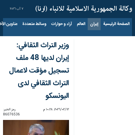
٧ آب ٢٠٢٦
الصفحة الرئيسية
إيران
العالم
آراء و حوارات
وسائط متعددة
عناوين الأخب
وزير التراث الثقافي:
إيران لديها 48 ملف
تسجيل مؤقت لاعمال
التراث الثقافي لدى
اليونسكو
١٢‏/٠٢‏/٢٠٢٦، ١٠:٢٨ م
رمز الخبر:
86076536