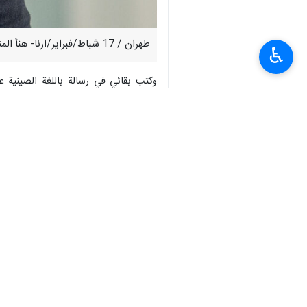
طهران / 17 شباط/فبراير/ارنا- هنأ المتحدث باسم وزارة الخارجية الإيرانية، إسماعيل بقائي، بمناسبة راس السنة الصينية وعيد البيع.
♿︎
وكتب بقائي في رسالة باللغة الصينية 
الشعبية الصديقة".
واضاف: "يمثل عيد الربيع تذكيرًا بالروابط
وتابع: "آمل أن يكون هذا العام، الذي يتز
وختم المتحدث باسم وزارة الخارجية الرسا
انتهى ** 2342
إيران
ثقافة و فن
٠ Persons