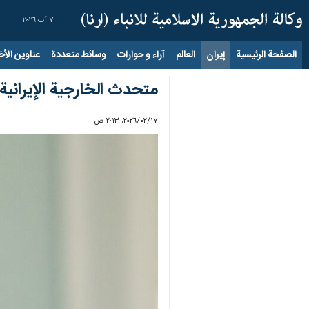
٧ آب ٢٠٢٦
الصفحة الرئيسية
إيران
العالم
آراء و حوارات
وسائط متعددة
عناوين الأخب
متحدث الخارجية الإيرانية 
١٧‏/٠٢‏/٢٠٢٦، ٢:١٣ ص