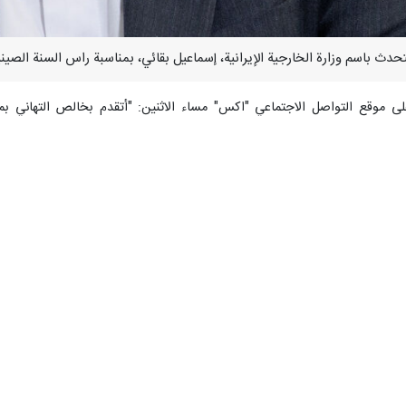
على موقع التواصل الاجتماعي "اكس" مساء الاثنين: "أتقدم بخالص التهاني 
 الثقافية العريقة واستمرارًا للتضامن بين الحضارتين العريقتين لإيران والصين".
امن مع الذكرى الخامسة والخمسين لإقامة العلاقات الدبلوماسية بين إيران والصين
لة بالقول: "أتمنى لشعبي إيران والصين عاماً زاخرا بالصحة والنجاح والازدهار".