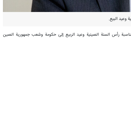
بمناسبة رأس السنة الصينية وعيد الربيع إلى حكومة وشعب جمهورية الصين
، عامًا حافلًا بالتقدم والتفاهم والخطوات الثابتة للبلدين".
جعفر مشکین فام