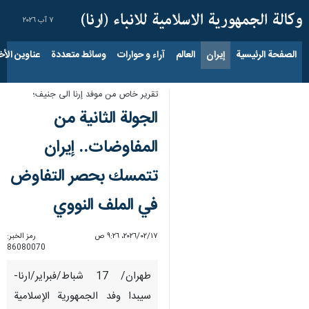
٧ آب ٢٠٢٦
الصفحة الرئيسية
إيران
العالم
آراء و حوارات
وسائط متعددة
عناوين الأخب
تقریر خاص من موفد إرنا الى جنيف؛
الجولة الثانية من
المفاوضات.. إيران
تتمسك بحصر التفاوض
في الملف النووي
١٧‏/٠٢‏/٢٠٢٦، ٩:٢٦ ص
رمز الخبر:
86080070
طهران/ 17 شباط/فبراير/ارنا-
سيبدا وفد الجمهورية الإسلامية