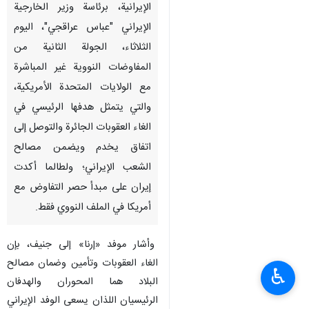
الإيرانية، برئاسة وزير الخارجية
الإيراني "عباس عراقجي"، الیوم
الثلاثاء، الجولة الثانية من
المفاوضات النووية غير المباشرة
مع الولايات المتحدة الأمریکیة،
والتي يتمثل هدفها الرئيسي في
الغاء العقوبات الجائرة والتوصل إلى
اتفاق يخدم ویضمن مصالح
الشعب الإيراني؛ ولطالما أكدت
إيران على مبدأ حصر التفاوض مع
أمریکا في الملف النووي فقط.
وأشار موفد «إرنا» إلى جنيف، بإن
الغاء العقوبات وتأمين وضمان مصالح
♿︎
البلاد هما المحوران والهدفان
الرئيسيان اللذان يسعى الوفد الإيراني