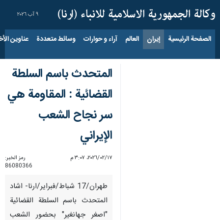
٩ آب ٢٠٢٦
الصفحة الرئيسية
إيران
العالم
آراء و حوارات
وسائط متعددة
عناوين الأخب
المتحدث باسم السلطة
القضائية : المقاومة هي
سر نجاح الشعب
الإيراني
١٧‏/٠٢‏/٢٠٢٦، ٣:٠٧ م
رمز الخبر:
86080366
طهران/17 شباط/فبراير/ارنا- اشاد
المتحدث باسم السلطة القضائية
"اصغر جهانغير" بحضور الشعب