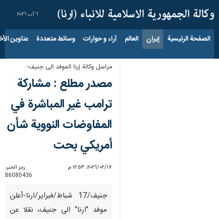
٦ آب ٢٠٢٦
الصفحة الرئيسية
إيران
العالم
آراء و حوارات
وسائط متعددة
عناوين الأخب
مراسل وكالة إرنا الموفد الى جنيف؛
مصدر مطلع : مشاركة
ترامب غير المباشرة في
المفاوضات النووية شأن
أمريكي بحت
١٧‏/٠٢‏/٢٠٢٦، ١٢:٥٣ م
رمز الخبر:
86080436
جنيف/17 شباط/فبراير/ارنا-أعلن
موفد "ارنا" الى جنيف، نقلا عن