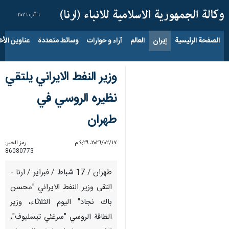
٦ آب ٢٠٢٦
الصفحة الرئيسية
إيران
العالم
آراء و حوارات
وسائط متعددة
عناوين الأخب
وزير النفط الايراني يلتقي
نظيره الروسي في
طهران
١٧‏/٠٢‏/٢٠٢٦، ٤:٢٩ م
رمز الخبر:
86080773