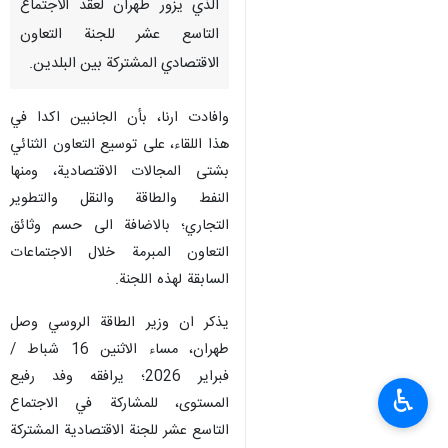
طهران / 17 شباط / فبراير / ارنا -
التقى وزير النفط الايراني "محسن
باك نجاد" اليوم الثلاثاء، وزير
الطاقة الروسي "سرغئي تيسليوف"،
الذي يزور طهران لعقد الاجتماع
التاسع عشر للجنة التعاون
الاقتصادي المشتركة بين البلدين.
وافادت ارنا، بأن الجانبين اكدا في
هذا اللقاء، على توسيع التعاون الثنائي
بشتى المجالات الاقتصادية، ومنها
النفط والطاقة والنقل والتطوير
التجاري؛ بالاضافة الى حسم وثائق
التعاون المبرمة خلال الاجتماعات
♿︎
السابقة لهذه اللجنة.