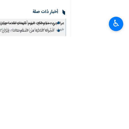
♿︎
طهران /17 شباط/ فبراير/ إرنا- التقى وزير الخارجية الإيراني "عباس عراقجي"، اليوم الثلاثاء في جنيف، نظيره السويسري "إغنازيو كاسيس" لمناقشة آخر مستجدات المباحثات النووية.
واشار موفد "إرنا" إلى جنيف، بأن الوزير
والتقى وزير الخارجية السويسري، أمس نظ
يذكر، أن "عراقجي" قال بعد ختام الجول
أجواء أكثر بناءة.
وأضاف وزير الخارجية، أن "النقاشات في 
توافق عام حول مجموعة من الأسس التوج
انتهى**9365 / ح ع **