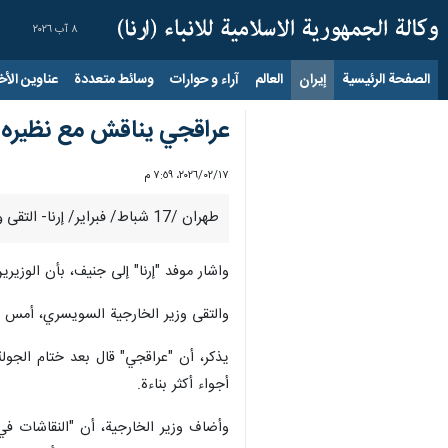
٨ آب ٢٠٢٦
الصفحة الرئيسية
إيران
العالم
آراء و حوارات
وسائط متعددة
عناوين الأخب
عراقجي يناقش مع نظيره 
١٧‏/٠٢‏/٢٠٢٦، ٧:٥٩ م