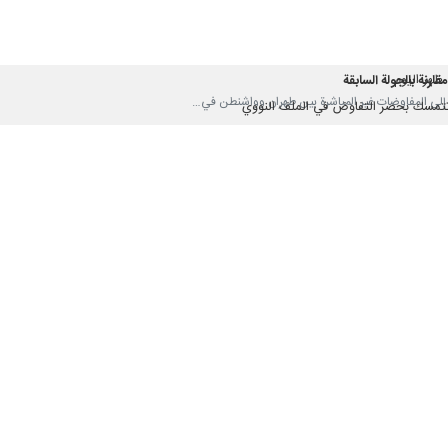
ين "عراقجي" و"كاسيس" تبادلا خلال هذا اللقاء وجهات النظر بشأن سير المفاوضا
يره العماني في جنيف، وأعرب عن تقديره "لدور سلطنة عمان البناء في تسهيل الح
ة الثانية من المفاوضات غير المباشرة بين طهران وواشنطن في جنيف : إن مف
هذه الجولة كانت جادة تماما مقارنة بالجولة السابقة؛ مردفا أن عدة أفكار 
يهية.