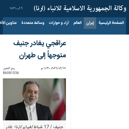
٩ آب ٢٠٢٦
الصفحة الرئيسية
إيران
العالم
آراء و حوارات
وسائط متعددة
عناوين الأخب
عراقجي يغادر جنيف
متوجهاً إلى طهران
١٧‏/٠٢‏/٢٠٢٦، ١١:٣٠ م
رمز الخبر:
86081036
جنيف / 17 شباط/فبراير/ارنا- غادر