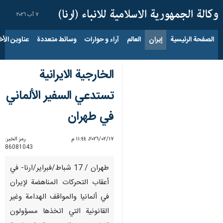
٧ آب ٢٠٢٦
الصفحة الرئيسية
إيران
العالم
آراء و حوارات
وسائط متعددة
عناوين الأخب
الخارجية الايرانية
تستدعي السفير الألماني
في طهران
١٧‏/٠٢‏/٢٠٢٦، ١١:٤٤ م
رمز الخبر:
86081043
طهران / 17 شباط/فبراير/ارنا- في
أعقاب التحركات المناهضة لإيران
في ألمانيا والمواقف الهدامة وغير
القانونية التي اتخذها مسؤولون