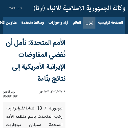
٧ آب ٢٠٢٦
الصفحة الرئيسية
إيران
العالم
آراء و حوارات
وسائط متعددة
عناوين الأخب
الأمم المتحدة: نأمل أن
تُفضي المفاوضات
الإيرانية الأمريكية إلى
نتائج بنّاءة
١٨‏/٠٢‏/٢٠٢٦، ٦:٠٣ ص
رمز الخبر:
86081091
نيويورك / 18 شباط/فبراير/ارنا-
رحّب المتحدث باسم منظمة الأمم
المتحدة ستيفان دوجاريك