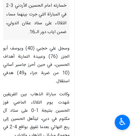
طهران / 18 شباط/فبراير/ارنا-
ودّع استقلال طهران دوري ابطال
آسيا الثاني 2025-2026 اثر
خسارته امام الحسين الأردني 3-2
في المباراة التي جرت بينهما مساء
الثلاثاء على ستاد عمّان الدولي،
ضمن اياب دور الـ16.
وسجل علي حجبي (40) ويوسف أبو
الجزر (76) وعبيدة النمارنة أهداف
الحسين، في حين أحرز جاسير آساني
♿︎
(10 من ضربة جزاء و49) هدفي
استقلال.