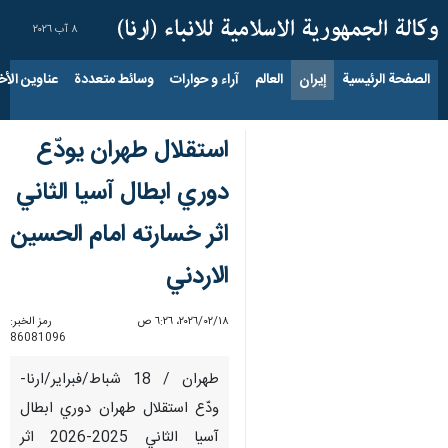
٨ آب ٢٠٢٦
الصفحة الرئيسية
إيران
العالم
آراء و حوارات
وسائط متعددة
عناوين الأخب
استقلال طهران يودّع
دوري ابطال آسيا الثاني
اثر خسارته امام الحسين
الاردني
١٨‏/٠٢‏/٢٠٢٦، ٦:٢٦ ص
رمز الخبر:
86081096