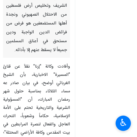
الشريف وتخليص أرض فلسطين
من الاحتلال الصهيوني ونجدة
أهلها المستضعفين هو فرض من
فرائض الدين الواجبة ودين
مستحق في أعناق المسلمين
جميعاً لا يسقط عنهم إلا بأدائه.
وأفادت وكالة "إرنا" نقلاً عن قنائ
"المسیرة" الاخباریة، بأن الشيخ
الغربائي أوضح، في بيان صادر عه
مساء الثلاثاء بمناسبة حلول شهر
رمضان المبارك، أن "المسؤولية
الشرعية والتاريخية تحتم على الأمة
الإسلامية، حكاماً وشعوباً، التحرك
♿︎
العاجل والفعال لنصرة المرابطين في
بيت المقدس وكافة الأراضي المحتلة"؛