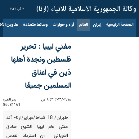
٧ آب ٢٠٢٦
الصفحة الرئيسية
إيران
العالم
آراء و حوارات
وسائط متعددة
عناوين الأخب
مفتي ليبيا : تحرير
فلسطين ونجدة أهلها
دَين في أعناق
المسلمين جميعًا
١٨‏/٠٢‏/٢٠٢٦، ٨:٥٣ ص
رمز الخبر:
86081161
طهران/ 18 شباط/فبراير/ارنا- أكد
مفتي عام ليبيا الشيخ صادق
الغرياني : ؛ن استرداد القدس