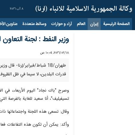
٨ آب ٢٠٢٦
الصفحة الرئيسية
إيران
العالم
آراء و حوارات
وسائط متعددة
عناوين الأخب
وزير النفط : لجنة التعاو
١٨‏/٠٢‏/٢٠٢٦، ١٠:٠٤ ص
طهران/18 شباط/فبراير/إرنا- 
قدرات البلدين، لا سيما في ظل الظروف
وصرح "باك نجاد" اليوم الأربعاء، في ال
تسيفيليف"، أنا سعيد للغاية بالفرصة الت
وقال: تسعى هذه اللجنة واجتماعاتها ذات ال
وأكد: يمكن أن تكون هذه التفاعلات فعالة