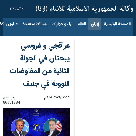
٨ آب ٢٠٢٦
الصفحة الرئيسية
إيران
العالم
آراء و حوارات
وسائط متعددة
عناوين الأخب
عراقجي و غروسي
يبحثان في الجولة
الثانية من المفاوضات
النووية في جنيف
١٨‏/٠٢‏/٢٠٢٦، ٤:٥٤ م
رمز الخبر:
86081884