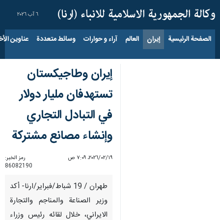
٦ آب ٢٠٢٦
الصفحة الرئيسية
إيران
العالم
آراء و حوارات
وسائط متعددة
عناوين الأخب
إيران وطاجيكستان
تستهدفان مليار دولار
في التبادل التجاري
وإنشاء مصانع مشتركة
١٩‏/٠٢‏/٢٠٢٦، ٧:٠٩ ص
رمز الخبر:
86082190
طهران / 19 شباط/فبراير/ارنا- أكد
وزير الصناعة والمناجم والتجارة
الايراني، خلال لقائه رئيس وزراء