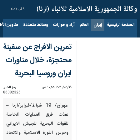
٩ آب ٢٠٢٦
الصفحة الرئيسية
إيران
العالم
آراء و حوارات
وسائط متعددة
عناوين الأخب
تمرين الافراج عن سفينة
محتجزة، خلال مناورات
ايران وروسيا البحرية
١٩‏/٠٢‏/٢٠٢٦، ١٠:٥٥ ص
رمز الخبر:
86082325
طهران/ 19 شباط/فبراير/ارنا –
نفذت فرق العمليات الخاصة
للقوات البحرية للجيش الايراني
وحرس الثورة الاسلامية والاتحاد