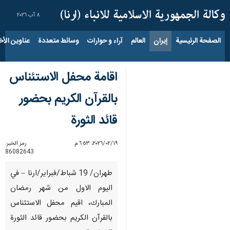
٨ آب ٢٠٢٦
الصفحة الرئيسية
إيران
العالم
آراء و حوارات
وسائط متعددة
عناوين الأخب
اقامة محفل الاستئناس
بالقرآن الكريم بحضور
قائد الثورة
١٩‏/٠٢‏/٢٠٢٦، ٦:٥٣ م
رمز الخبر:
86082643
طهران/ 19 شباط/فبراير/ارنا – في
اليوم الاول من شهر رمضان
المبارك، اقيم محفل الاستئناس
بالقرآن الكريم بحضور قائد الثورة