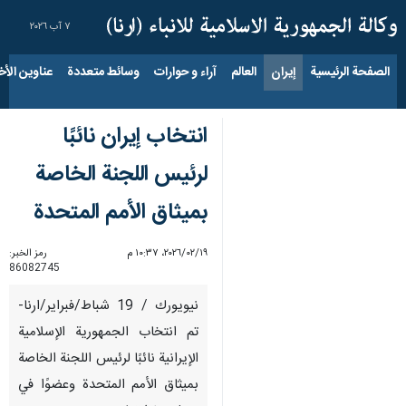
٧ آب ٢٠٢٦
الصفحة الرئيسية
إيران
العالم
آراء و حوارات
وسائط متعددة
عناوين الأخب
انتخاب إيران نائبًا
لرئيس اللجنة الخاصة
بميثاق الأمم المتحدة
١٩‏/٠٢‏/٢٠٢٦، ١٠:٣٧ م
رمز الخبر:
86082745
نيويورك / 19 شباط/فبراير/ارنا-
تم انتخاب الجمهورية الإسلامية
الإيرانية نائبًا لرئيس اللجنة الخاصة
بميثاق الأمم المتحدة وعضوًا في