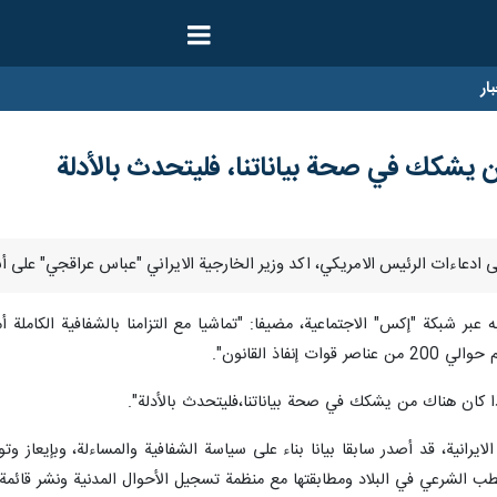
ار
 يشكك في صحة بياناتنا، فليتحدث بالأدلة
 شبكة "إكس" الاجتماعية، مضيفا: "تماشيا مع التزامنا بالشفافية الكاملة أما
"إذا كان هناك من يشكك في صحة بياناتنا،فليتحدث بالأدلة".
البلاد ومطابقتها مع منظمة تسجيل الأحوال المدنية ونشر قائمة ببيانات 2986 شخصا من المتوفين في الأحد