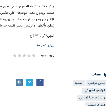
صمت وبدون دعم، موضحا: "على عكس أعد
فإنه ومن وجهة نظر حكومة الجمهورية الإ
إيران بأكملها، والرئيس يعتبر نفسه حامي
انتهى**ر.م ** ا.ح
إيران
سياسة
٠ Persons
سمات
عباس عراقجي
ضحايا
الرئيس الأمريكي
وزير الخارجية الإيراني
احداث الشغب