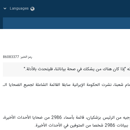
رمز الخبر:
86083377
م شعبنا، نشرت الحكومة الإيرانية سابقا القائمة الشاملة لجميع الضحايا الـ
وافادت ارنا، ان مكتب رئاسة الجمهورية الايرانية، قد أصدر سابقا بيانا بناء على سياسة الشفافية والمساءلة، وبإيعاز وتوجيه من الرئيس بزشكيان، قائمة بأسماء 2986 من ضحايا الأحداث الأخيرة،
اث الأخيرة.