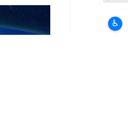
♿︎
تعليقك