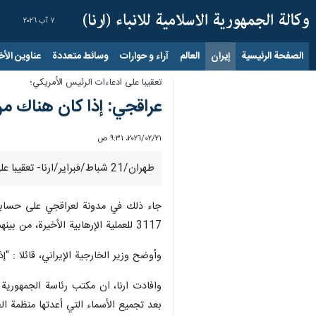
٧ آب ٢٠٢٦
الصفحة الرئيسية
إيران
العالم
آراء و حوارات
وسائط متعددة
عناوين الأخب
تعقيبا على ادعاءات الرئيس الأمريكي؛
عراقجي: إذا كان هناك من
٢١‏/٠٢‏/٢٠٢٦، ٩:٣١ ص
طهران/21 شباط/فبراير/ارنا- تعقيبا على ادعاءات الرئيس الامريكي، اكد وزير الخارجية الايراني "عباس عراقجي" على أنه "إذا كان هناك من يشكك في صحة بياناتنا، فليتحدث بالأدلة."
جاء ذلك في مدونة لعراقجي على حسابه عبر
3117 للعملية الإرهابية الأخيرة، من بينهم حوالي 200 من عناصر قوات إنفاذ القانون".
وأوضح وزير الخارجية الإيراني، قائلا : 
بعد تجميع الأسماء التي أعدتها منظمة الطب الشرعي في 