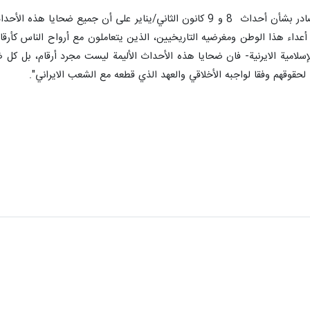
وأكد مكتب رئاسة الجمهورية في بيان صادر بشأن أحداث 8 و 9 كانون الثاني/ين
اء هذا الوطن ومغرضيه التاريخيين، الذين يتعاملون مع أرواح الناس كأرق
سلامية الايرنية- فان ضحايا هذه الأحداث الأليمة ليست مجرد أرقام، بل كل ضحي
ا لحقوقهم وفقا لواجبه الأخلاقي والعهد الذي قطعه مع الشعب الايراني".