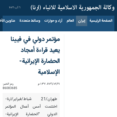
٦ آب ٢٠٢٦
الصفحة الرئيسية
إيران
العالم
آراء و حوارات
وسائط متعددة
عناوين الأخب
مؤتمر دولي في فيينا
يعيد قراءة أمجاد
الحضارة الإيرانية-
الإسلامية
٢١‏/٠٢‏/٢٠٢٦، ١:٣٧ م
رمز الخبر:
86083685
طهران/21 شباط/فبراير/ارنا-
اختتمت أمس أعمال المؤتمر
الدولي "الحضارة الإيرانية-